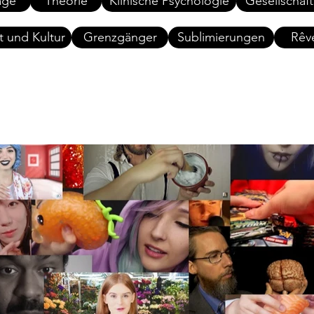
äge
Theorie
Klinische Psychologie
Gesellschaft
t und Kultur
Grenzgänger
Sublimierungen
Rêv