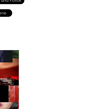
 und Politik
erie