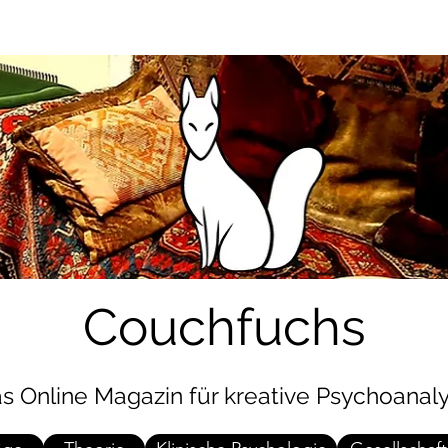
Start
Über Couchfuchs
Newsletter
Beitrag einreichen
Couchfuchs
s Online Magazin für kreative Psychoanal